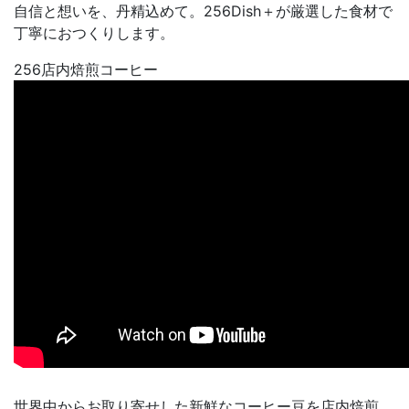
自信と想いを、丹精込めて。256Dish＋が厳選した食材で
丁寧におつくりします。
256店内焙煎コーヒー
世界中からお取り寄せした新鮮なコーヒー豆を店内焙煎。